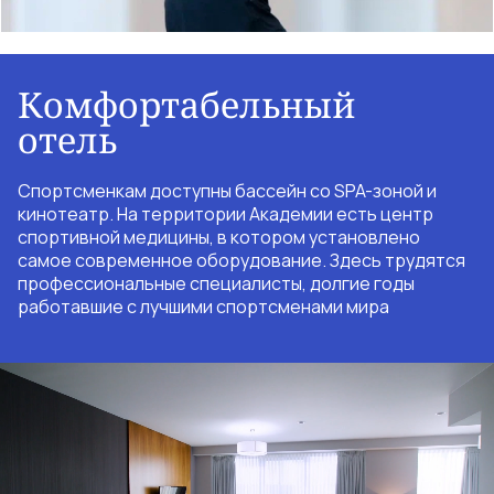
Комфортабельный
отель
Спортсменкам доступны бассейн со SPA-зоной и
кинотеатр. На территории Академии есть центр
спортивной медицины, в котором установлено
самое современное оборудование. Здесь трудятся
профессиональные специалисты, долгие годы
работавшие с лучшими спортсменами мира