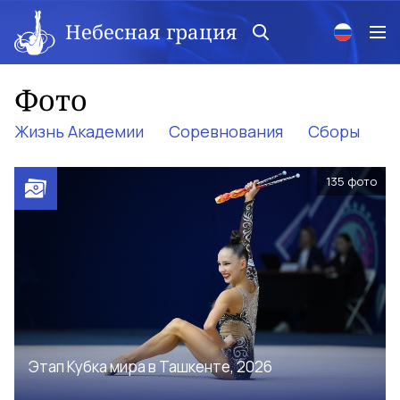
Небесная грация
Фото
Жизнь Академии
Соревнования
Сборы
«
135
фото
Этап Кубка мира в Ташкенте, 2026