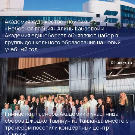
Академия художественной гимнастики
«Небесная грация» Алины Кабаевой и
Академия единоборств объявляют набор в
группы дошкольного образования на новый
учебный год
06 августа
Гимнастки, тренеры Академии и участница
сборов Джоджо Тавинун из Таиланда вместе с
тренером посетили концертный центр
«Сириус»