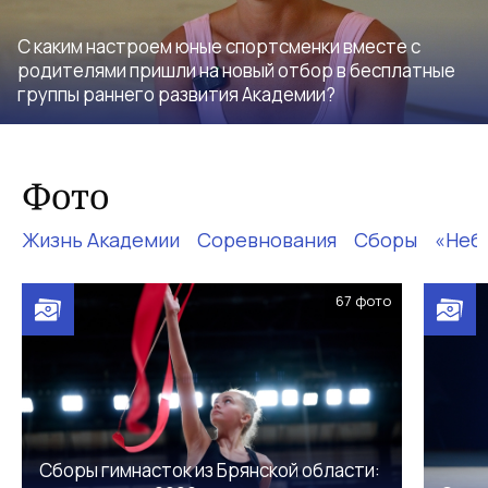
С каким настроем юные спортсменки вместе с
родителями пришли на новый отбор в бесплатные
группы раннего развития Академии?
Фото
Жизнь Академии
Соревнования
Сборы
«Неб
67
фото
Сборы гимнасток из Брянской области: