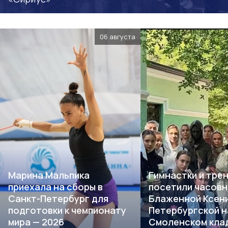
06 августа
Марина Мальпика
Гимнастки и тре
приехала на сборы в
посетили часов
Санкт-Петербург для
Блаженной Ксен
подготовки к чемпионату
Петербургской н
мира — 2026
Смоленском кла