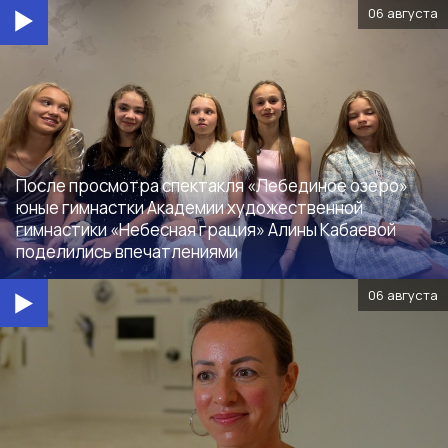
06 августа
После просмотра спектакля «Лебединое озеро»
юные гимнастки Академии художественной
гимнастики «Небесная грация» Алины Кабаевой
поделились впечатлениями
06 августа