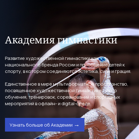
Академия гимнастики
Развитие художественной гимнастики как
национального бренда России и приобщение детей к
спорту, в котором соединяются эстетика, сила и грация.
Единственное в мире мультиформатное пространство,
посвященное художественной гимнастике. Центр
обучения, тренировок, соревнований и спортивных
мероприятий в офлайн- и digital-среде.
Узнать больше об Академии