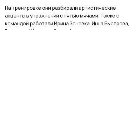
На тренировке они разбирали артистические
акценты в упражнении с пятью мячами. Также с
командой работали Ирина Зеновка, Инна Быстрова,
Вероника Шаткова, Ольга Фролова.
Групповички из Санкт-Петербурга — серебряные
призеры чемпионата России, они входят в основной
состав сборной России. Тренер — Елена Петунина,
постановщик — Елена Афанасьева.