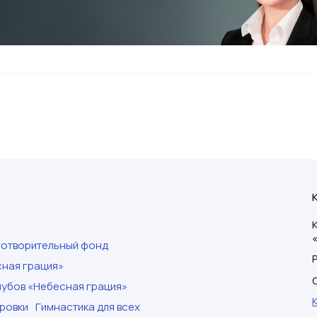
готворительный фонд
ная грация»
убов «Небесная грация»
ровки
Гимнастика для всех