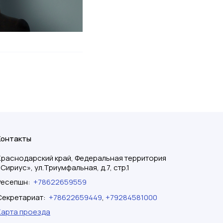
Контакты
Краснодарский край, Федеральная территория
«Сириус», ул.Триумфальная, д.7, стр.1
Ресепшн
:
+78622659559
Секретариат
:
+78622659449
,
+79284581000
Карта проезда