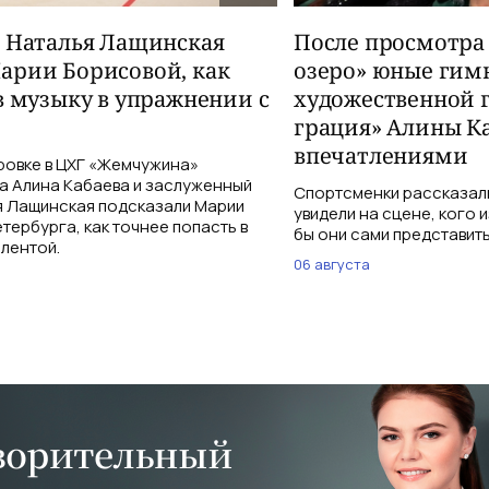
и Наталья Лащинская
После просмотра
арии Борисовой, как
озеро» юные гим
в музыку в упражнении с
художественной 
грация» Алины К
впечатлениями
ровке в ЦХГ «Жемчужина»
а Алина Кабаева и заслуженный
Спортсменки рассказали
я Лащинская подсказали Марии
увидели на сцене, кого 
тербурга, как точнее попасть в
бы они сами представить
 лентой.
06 августа