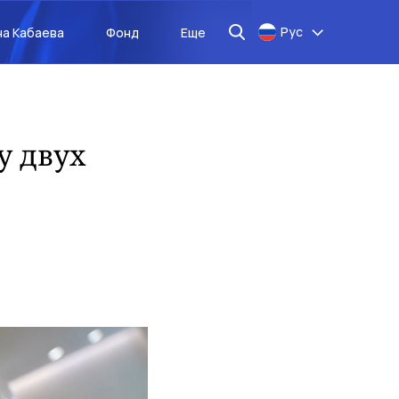
Рус
на Кабаева
Фонд
Еще
у двух