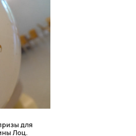
призы для
ины Лоц.