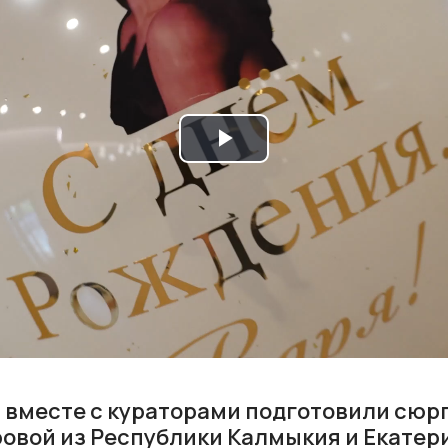
Play
Video
вместе с кураторами подготовили сюр
овой из Республики Калмыкия и Екатер