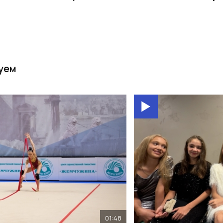
уем
01:48