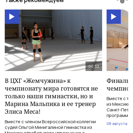
00:32
В ЦХГ «Жемчужина» к
Финальна
чемпионату мира готовятся не
чемпион
только наши гимнастки, но и
Вместе с тр
Марина Мальпика и ее тренер
из Мексики 
Санкт-Петер
Элиса Меса!
программе с
Вместе с членом Всероссийской коллегии
08 августа
судей Ольгой Минигалиной гимнастка из
Мексики отрабатывала упражнение с