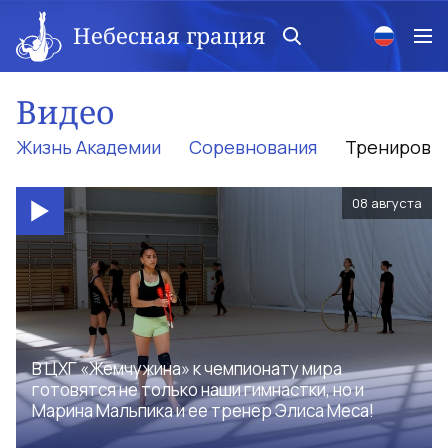
Небесная грация
Видео
Жизнь Академии
Соревнования
Тренировк
08 августа
В ЦХГ «Жемчужина» к чемпионату мира
готовятся не только наши гимнастки, но и
Марина Мальпика и ее тренер Элиса Меса!