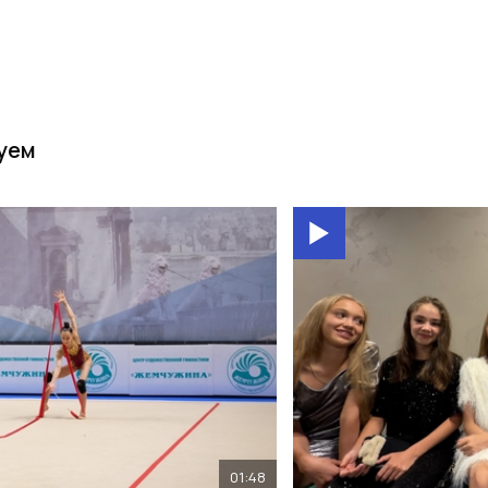
уем
01:48