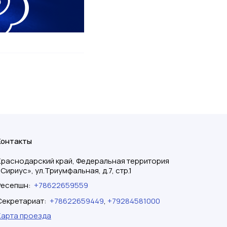
Контакты
Краснодарский край, Федеральная территория
«Сириус», ул.Триумфальная, д.7, стр.1
Ресепшн
:
+78622659559
Секретариат
:
+78622659449
,
+79284581000
Карта проезда