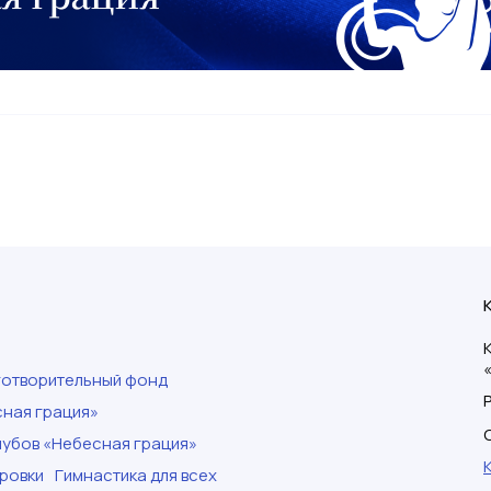
готворительный фонд
ная грация»
убов «Небесная грация»
ровки
Гимнастика для всех