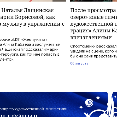
и Наталья Лащинская
После просмотра
арии Борисовой, как
озеро» юные гим
в музыку в упражнении с
художественной 
грация» Алины К
впечатлениями
ровке в ЦХГ «Жемчужина»
а Алина Кабаева и заслуженный
Спортсменки рассказали
я Лащинская подсказали Марии
увидели на сцене, кого 
тербурга, как точнее попасть в
бы они сами представить
 лентой.
06 августа