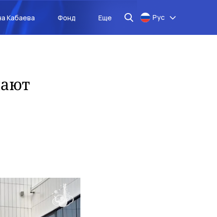
Рус
на Кабаева
Фонд
Еще
нают