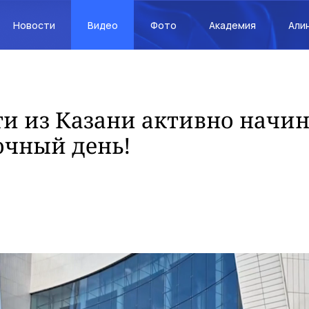
Новости
Видео
Фото
Академия
Али
и из Казани активно начи
очный день!