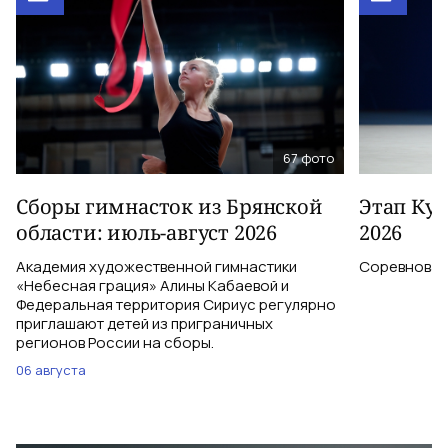
67
фото
Сборы гимнасток из Брянской
Этап Куб
области: июль-август 2026
2026
Академия художественной гимнастики
Соревновани
«Небесная грация» Алины Кабаевой и
Федеральная территория Сириус регулярно
приглашают детей из приграничных
регионов России на сборы.
06 августа