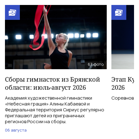
67
фото
Сборы гимнасток из Брянской
Этап Куб
области: июль-август 2026
2026
Академия художественной гимнастики
Соревновани
«Небесная грация» Алины Кабаевой и
Федеральная территория Сириус регулярно
приглашают детей из приграничных
регионов России на сборы.
06 августа