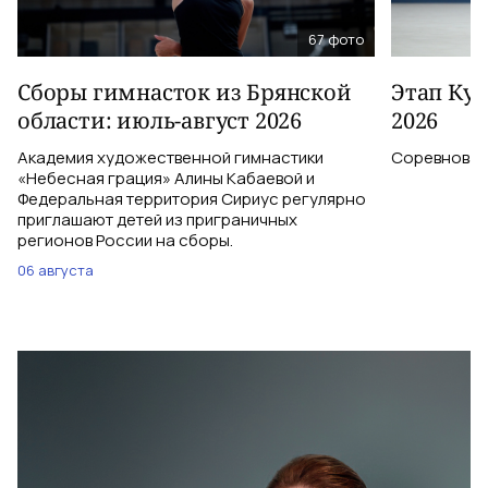
67
фото
Сборы гимнасток из Брянской
Этап Куб
области: июль-август 2026
2026
Академия художественной гимнастики
Соревновани
«Небесная грация» Алины Кабаевой и
Федеральная территория Сириус регулярно
приглашают детей из приграничных
регионов России на сборы.
06 августа