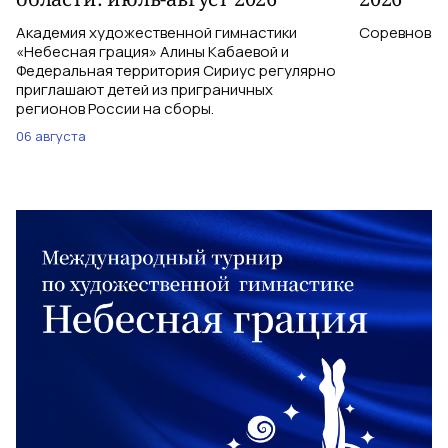
Академия художественной гимнастики
Соревновани
«Небесная грация» Алины Кабаевой и
Федеральная территория Сириус регулярно
приглашают детей из приграничных
регионов России на сборы.
06 августа