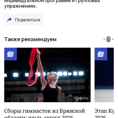
индивидуальной программе и групповых
упражнениях.
Поделиться
Также рекомендуем
67
фото
Сборы гимнасток из Брянской
Этап Куб
области: июль-август 2026
2026