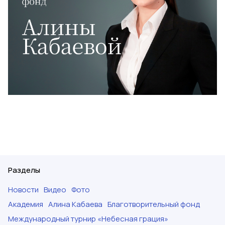
Разделы
Новости
Видео
Фото
Академия
Алина Кабаева
Благотворительный фонд
Международный турнир «Небесная грация»