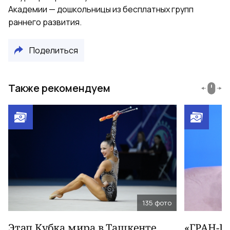
Академии — дошкольницы из бесплатных групп
раннего развития.
Поделиться
Также рекомендуем
135
фото
Этап Кубка мира в Ташкенте,
«ГРАН-П