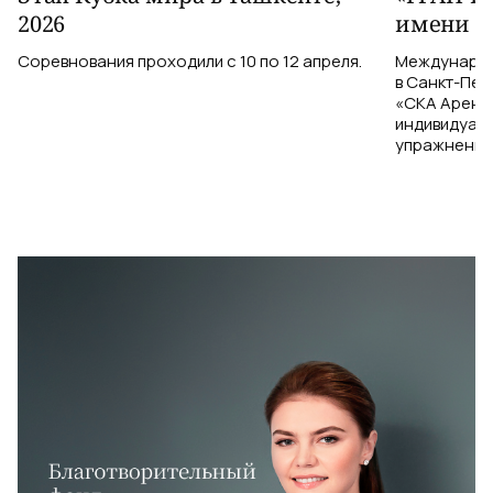
2026
имени А
Соревнования проходили с 10 по 12 апреля.
Международн
в Санкт-Пет
«СКА Арена»
индивидуаль
упражнения