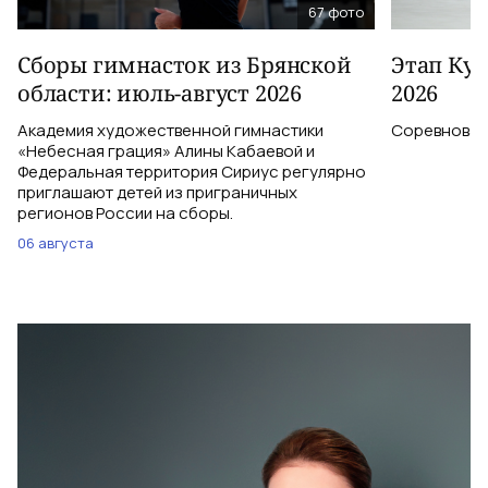
67
фото
Сборы гимнасток из Брянской
Этап Куб
области: июль-август 2026
2026
Академия художественной гимнастики
Соревновани
«Небесная грация» Алины Кабаевой и
Федеральная территория Сириус регулярно
приглашают детей из приграничных
регионов России на сборы.
06 августа