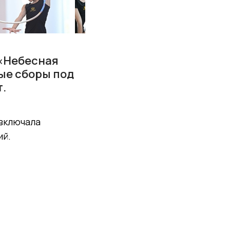
 «Небесная
ые сборы под
.
 включала
ий.