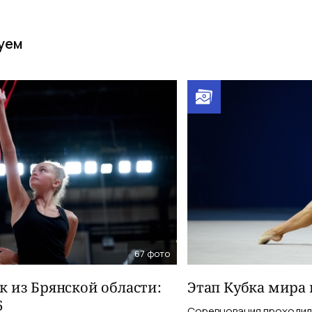
уем
67
фото
 из Брянской области:
Этап Кубка мира 
6
Соревнования проходили 