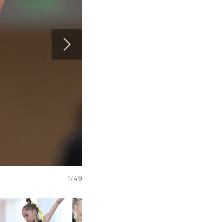
1
/
49