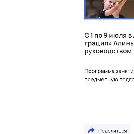
С 1 по 9 июля
грация» Алины
руководством
Программа занятий
предметную подго
Поделиться