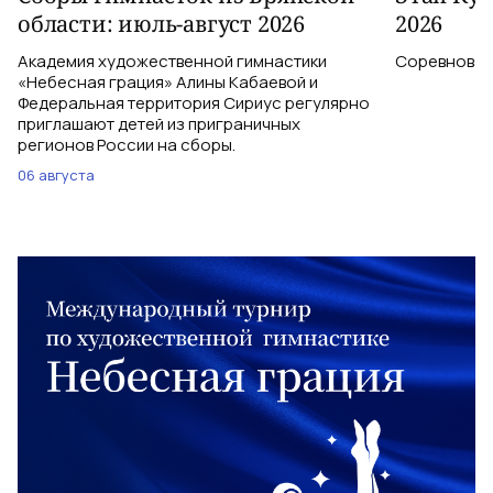
области: июль-август 2026
2026
Академия художественной гимнастики
Соревновани
«Небесная грация» Алины Кабаевой и
Федеральная территория Сириус регулярно
приглашают детей из приграничных
регионов России на сборы.
06 августа