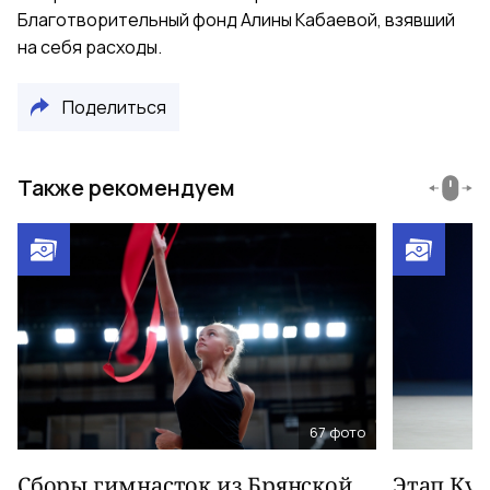
Благотворительный фонд Алины Кабаевой, взявший
на себя расходы.
Поделиться
Также рекомендуем
67
фото
Сборы гимнасток из Брянской
Этап Куб