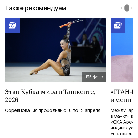
Также рекомендуем
135
фото
Этап Кубка мира в Ташкенте,
«ГРАН-П
2026
имени А
Соревнования проходили с 10 по 12 апреля.
Международн
в Санкт-Пет
«СКА Арена»
индивидуаль
упражнения