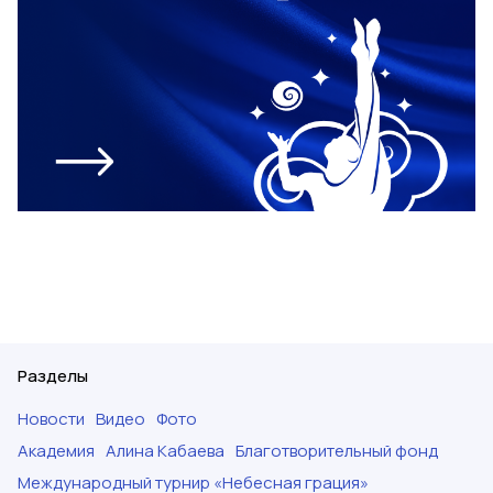
Разделы
Новости
Видео
Фото
Академия
Алина Кабаева
Благотворительный фонд
Международный турнир «Небесная грация»