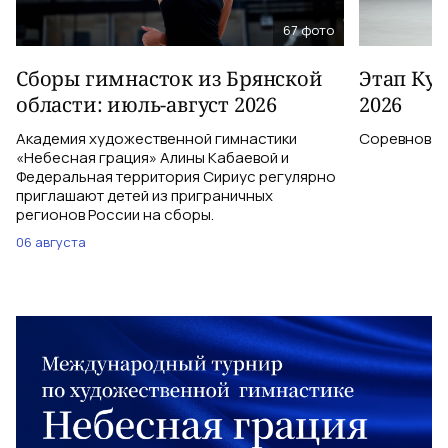
67
фото
Сборы гимнасток из Брянской
Этап Куб
области: июль-август 2026
2026
Академия художественной гимнастики
Соревновани
«Небесная грация» Алины Кабаевой и
Федеральная территория Сириус регулярно
приглашают детей из приграничных
регионов России на сборы.
06 августа