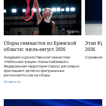
67
фото
Сборы гимнасток из Брянской
Этап Куб
области: июль-август 2026
2026
Академия художественной гимнастики
Соревновани
«Небесная грация» Алины Кабаевой и
Федеральная территория Сириус регулярно
приглашают детей из приграничных
регионов России на сборы.
06 августа