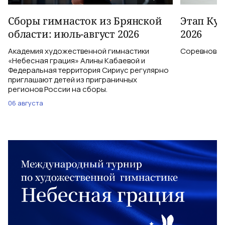
Сборы гимнасток из Брянской
Этап Куб
области: июль-август 2026
2026
Академия художественной гимнастики
Соревновани
«Небесная грация» Алины Кабаевой и
Федеральная территория Сириус регулярно
приглашают детей из приграничных
регионов России на сборы.
06 августа