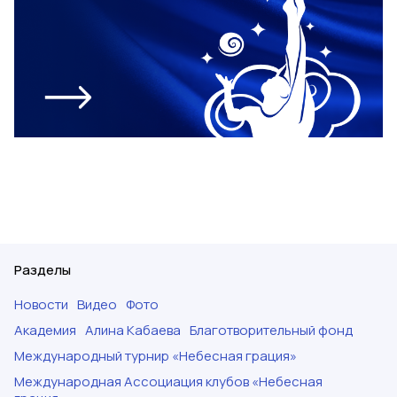
Разделы
Новости
Видео
Фото
Академия
Алина Кабаева
Благотворительный фонд
Международный турнир «Небесная грация»
Международная Ассоциация клубов «Небесная